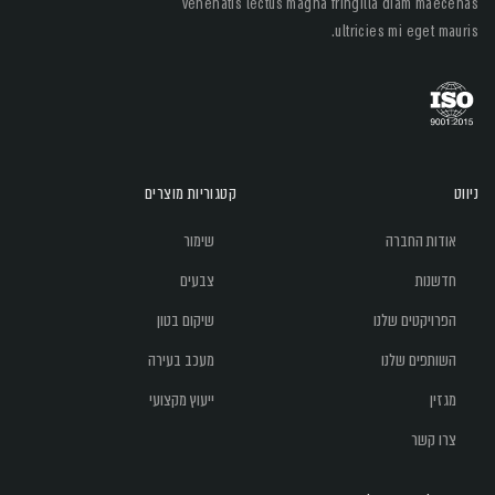
venenatis lectus magna fringilla diam maecenas
ultricies mi eget mauris.
ניווט
קטגוריות מוצרים
אודות החברה
שימור
חדשנות
צבעים
הפרויקטים שלנו
שיקום בטון
השותפים שלנו
מעכב בעירה
מגזין
ייעוץ מקצועי
צרו קשר