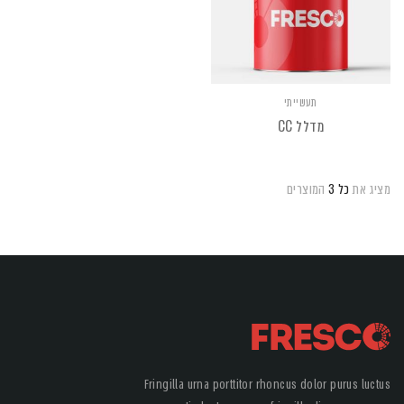
תעשייתי
מדלל CC
מציג את
כל 3
המוצרים
Fringilla urna porttitor rhoncus dolor purus luctus