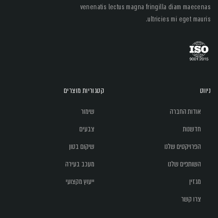
venenatis lectus magna fringilla diam maecenas
ultricies mi eget mauris.
ניווט
קטגוריות מוצרים
אודות החברה
שימור
חדשנות
צבעים
הפרויקטים שלנו
שיקום בטון
השותפים שלנו
מעכב בעירה
מגזין
ייעוץ מקצועי
צרו קשר