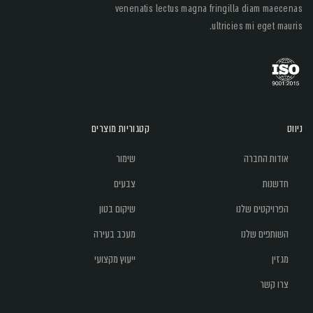
venenatis lectus magna fringilla diam maecenas
ultricies mi eget mauris.
ניווט
קטגוריות מוצרים
אודות החברה
שימור
חדשנות
צבעים
הפרויקטים שלנו
שיקום בטון
השותפים שלנו
מעכב בעירה
מגזין
ייעוץ מקצועי
צרו קשר